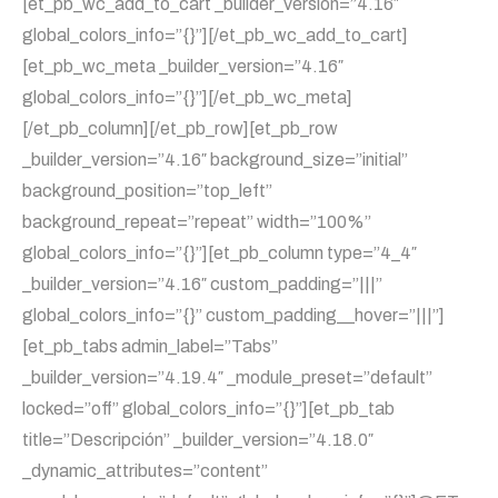
[et_pb_wc_add_to_cart _builder_version=”4.16″
global_colors_info=”{}”][/et_pb_wc_add_to_cart]
[et_pb_wc_meta _builder_version=”4.16″
global_colors_info=”{}”][/et_pb_wc_meta]
[/et_pb_column][/et_pb_row][et_pb_row
_builder_version=”4.16″ background_size=”initial”
background_position=”top_left”
background_repeat=”repeat” width=”100%”
global_colors_info=”{}”][et_pb_column type=”4_4″
_builder_version=”4.16″ custom_padding=”|||”
global_colors_info=”{}” custom_padding__hover=”|||”]
[et_pb_tabs admin_label=”Tabs”
_builder_version=”4.19.4″ _module_preset=”default”
locked=”off” global_colors_info=”{}”][et_pb_tab
title=”Descripción” _builder_version=”4.18.0″
_dynamic_attributes=”content”