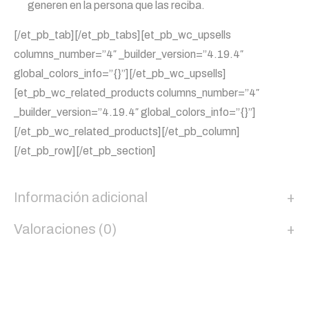
generen en la persona que las reciba.
[/et_pb_tab][/et_pb_tabs][et_pb_wc_upsells
columns_number=”4″ _builder_version=”4.19.4″
global_colors_info=”{}”][/et_pb_wc_upsells]
[et_pb_wc_related_products columns_number=”4″
_builder_version=”4.19.4″ global_colors_info=”{}”]
[/et_pb_wc_related_products][/et_pb_column]
[/et_pb_row][/et_pb_section]
Información adicional
Valoraciones (0)