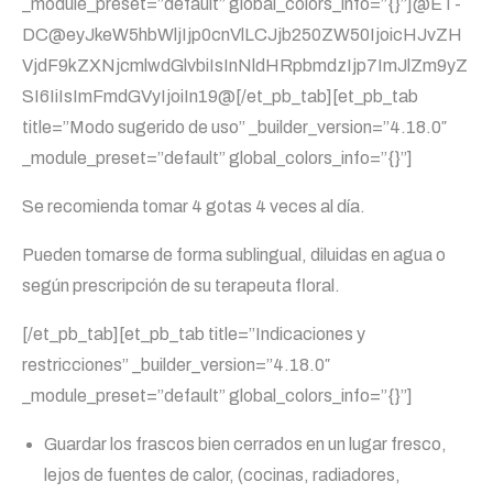
_module_preset=”default” global_colors_info=”{}”]@ET-
DC@eyJkeW5hbWljIjp0cnVlLCJjb250ZW50IjoicHJvZH
VjdF9kZXNjcmlwdGlvbiIsInNldHRpbmdzIjp7ImJlZm9yZ
SI6IiIsImFmdGVyIjoiIn19@[/et_pb_tab][et_pb_tab
title=”Modo sugerido de uso” _builder_version=”4.18.0″
_module_preset=”default” global_colors_info=”{}”]
Se recomienda tomar 4 gotas 4 veces al día.
Pueden tomarse de forma sublingual, diluidas en agua o
según prescripción de su terapeuta floral.
[/et_pb_tab][et_pb_tab title=”Indicaciones y
restricciones” _builder_version=”4.18.0″
_module_preset=”default” global_colors_info=”{}”]
Guardar los frascos bien cerrados en un lugar fresco,
lejos de fuentes de calor, (cocinas, radiadores,