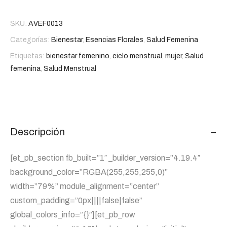
SKU:
AVEF0013
Categorías:
Bienestar
,
Esencias Florales
,
Salud Femenina
Etiquetas:
bienestar femenino
,
ciclo menstrual
,
mujer
,
Salud
femenina
,
Salud Menstrual
Descripción
[et_pb_section fb_built=”1″ _builder_version=”4.19.4″
background_color=”RGBA(255,255,255,0)”
width=”79%” module_alignment=”center”
custom_padding=”0px||||false|false”
global_colors_info=”{}”][et_pb_row