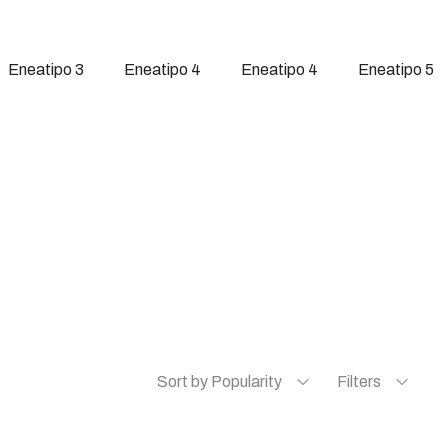
Eneatipo 3
Eneatipo 4
Eneatipo 4
Eneatipo 5
Sort by Popularity
Filters