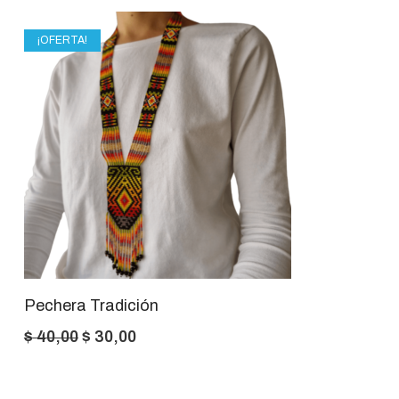
¡OFERTA!
Pechera Tradición
El
El
$
40,00
$
30,00
precio
precio
original
actual