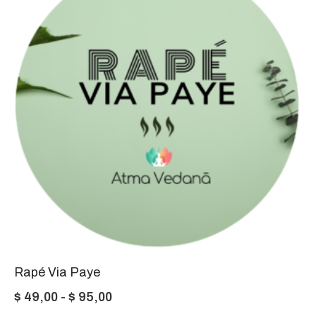
$ 45,00
hasta
$ 87,00
Rapé Via Paye
Rango
$
49,00
-
$
95,00