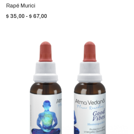
Rapé Murici
Rango
$
35,00
-
$
67,00
de
precios:
desde
$ 35,00
hasta
$ 67,00