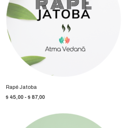
Rapé Jatoba
Rango
$
45,00
-
$
87,00
de
precios:
desde