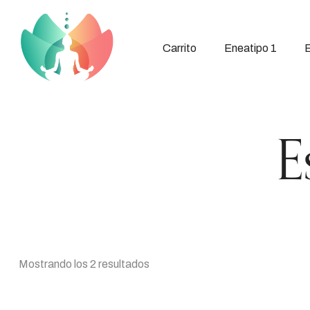
Carrito
Eneatipo 1
E
E
Ordenado
Mostrando los 2 resultados
por
popularidad