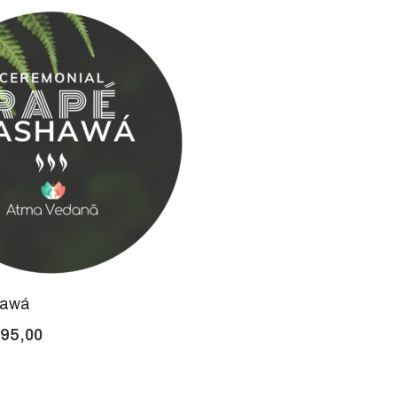
hawá
Rango
95,00
de
precios: