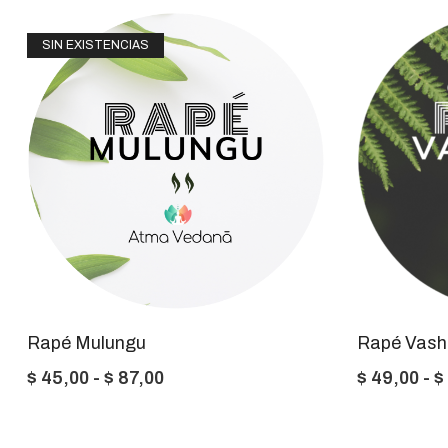
SIN EXISTENCIAS
Rapé Mulungu
Rapé Vas
Rango
$
45,00
-
$
87,00
$
49,00
-
$
de
precios: