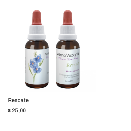
Rescate
$
25,00