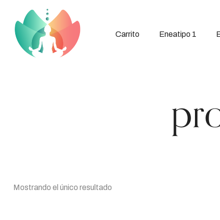
Carrito
Eneatipo 1
E
pr
Mostrando el único resultado