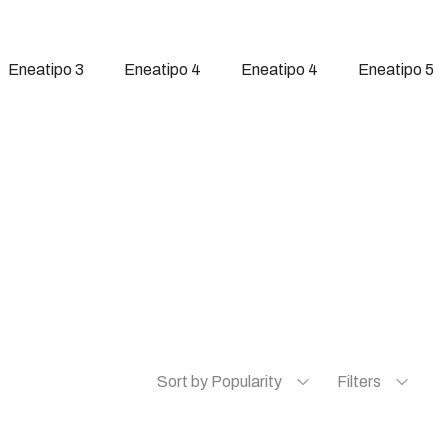
Eneatipo 3
Eneatipo 4
Eneatipo 4
Eneatipo 5
Sort by Popularity
Filters