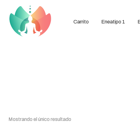
Carrito
Eneatipo 1
E
Mostrando el único resultado