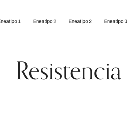
neatipo 1
Eneatipo 2
Eneatipo 2
Eneatipo 3
Resistencia