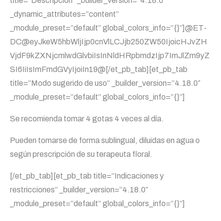
title=”Descripción” _builder_version=”4.18.0″
_dynamic_attributes=”content”
_module_preset=”default” global_colors_info=”{}”]@ET-
DC@eyJkeW5hbWljIjp0cnVlLCJjb250ZW50IjoicHJvZH
VjdF9kZXNjcmlwdGlvbiIsInNldHRpbmdzIjp7ImJlZm9yZ
SI6IiIsImFmdGVyIjoiIn19@[/et_pb_tab][et_pb_tab
title=”Modo sugerido de uso” _builder_version=”4.18.0″
_module_preset=”default” global_colors_info=”{}”]
Se recomienda tomar 4 gotas 4 veces al día.
Pueden tomarse de forma sublingual, diluidas en agua o
según prescripción de su terapeuta floral.
[/et_pb_tab][et_pb_tab title=”Indicaciones y
restricciones” _builder_version=”4.18.0″
_module_preset=”default” global_colors_info=”{}”]