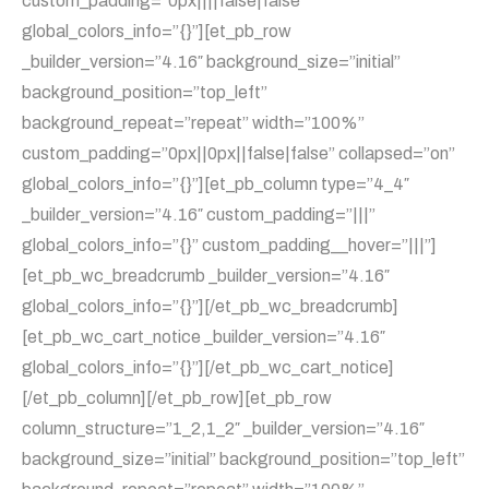
custom_padding=”0px||||false|false”
global_colors_info=”{}”][et_pb_row
_builder_version=”4.16″ background_size=”initial”
background_position=”top_left”
background_repeat=”repeat” width=”100%”
custom_padding=”0px||0px||false|false” collapsed=”on”
global_colors_info=”{}”][et_pb_column type=”4_4″
_builder_version=”4.16″ custom_padding=”|||”
global_colors_info=”{}” custom_padding__hover=”|||”]
[et_pb_wc_breadcrumb _builder_version=”4.16″
global_colors_info=”{}”][/et_pb_wc_breadcrumb]
[et_pb_wc_cart_notice _builder_version=”4.16″
global_colors_info=”{}”][/et_pb_wc_cart_notice]
[/et_pb_column][/et_pb_row][et_pb_row
column_structure=”1_2,1_2″ _builder_version=”4.16″
background_size=”initial” background_position=”top_left”