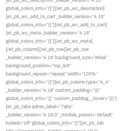
[et_pb_wc_description _builder_version=”4.16″
global_colors_info=”{}”][/et_pb_wc_description]
[et_pb_wc_add_to_cart _builder_version=”4.16″
global_colors_info=”{}”][/et_pb_wc_add_to_cart]
[et_pb_wc_meta _builder_version=”4.16″
global_colors_info=”{}”][/et_pb_wc_meta]
[/et_pb_column][/et_pb_row][et_pb_row
_builder_version=”4.16″ background_size=”initial”
background_position=”top_left”
background_repeat=”repeat” width=”100%”
global_colors_info=”{}”][et_pb_column type=”4_4″
_builder_version=”4.16″ custom_padding=”|||”
global_colors_info=”{}” custom_padding__hover=”|||”]
[et_pb_tabs admin_label=”Tabs”
_builder_version=”4.18.0″ _module_preset=”default”
locked=”off” global_colors_info=”{}”][et_pb_tab