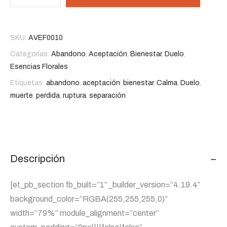
SKU:
AVEF0010
Categorías:
Abandono
,
Aceptación
,
Bienestar
,
Duelo
,
Esencias Florales
Etiquetas:
abandono
,
aceptación
,
bienestar
,
Calma
,
Duelo
,
muerte
,
perdida
,
ruptura
,
separación
Descripción
[et_pb_section fb_built=”1″ _builder_version=”4.19.4″
background_color=”RGBA(255,255,255,0)”
width=”79%” module_alignment=”center”