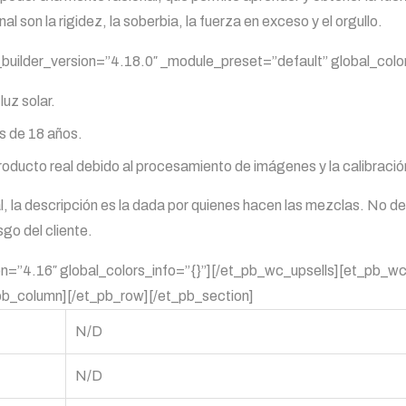
l son la rigidez, la soberbia, la fuerza en exceso y el orgullo.
 _builder_version=”4.18.0″ _module_preset=”default” global_color
uz solar.
s de 18 años.
roducto real debido al procesamiento de imágenes y la calibración
al, la descripción es la dada por quienes hacen las mezclas. No 
sgo del cliente.
on=”4.16″ global_colors_info=”{}”][/et_pb_wc_upsells][et_pb_wc
pb_column][/et_pb_row][/et_pb_section]
N/D
N/D