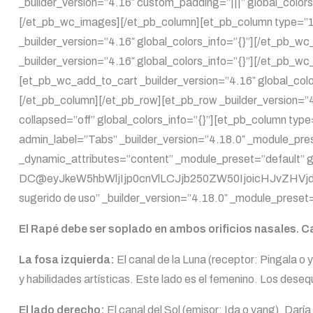
_builder_version=”4.16″ custom_padding=”|||” global_color
[/et_pb_wc_images][/et_pb_column][et_pb_column type=”1_2
_builder_version=”4.16″ global_colors_info=”{}”][/et_pb_wc
_builder_version=”4.16″ global_colors_info=”{}”][/et_pb_wc
[et_pb_wc_add_to_cart _builder_version=”4.16″ global_col
[/et_pb_column][/et_pb_row][et_pb_row _builder_version=”
collapsed=”off” global_colors_info=”{}”][et_pb_column typ
admin_label=”Tabs” _builder_version=”4.18.0″ _module_prese
_dynamic_attributes=”content” _module_preset=”default” g
DC@eyJkeW5hbWljIjp0cnVlLCJjb250ZW50IjoicHJvZHVjdF9
sugerido de uso” _builder_version=”4.18.0″ _module_preset=
El Rapé debe ser soplado en ambos orificios nasales. C
La fosa izquierda:
El canal de la Luna (receptor: Pingala o
y habilidades artísticas. Este lado es el femenino. Los desequ
El lado derecho:
El canal del Sol (emisor: Ida o yang). Dar