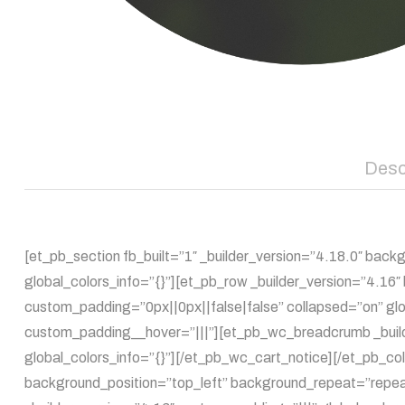
Desc
[et_pb_section fb_built=”1″ _builder_version=”4.18.0″ b
global_colors_info=”{}”][et_pb_row _builder_version=”4.16
custom_padding=”0px||0px||false|false” collapsed=”on” glo
custom_padding__hover=”|||”][et_pb_wc_breadcrumb _builde
global_colors_info=”{}”][/et_pb_wc_cart_notice][/et_pb_co
background_position=”top_left” background_repeat=”repeat