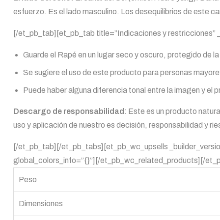
esfuerzo. Es el lado masculino. Los desequilibrios de este cana
[/et_pb_tab][et_pb_tab title=”Indicaciones y restricciones”
Guarde el Rapé en un lugar seco y oscuro, protegido de la l
Se sugiere el uso de este producto para personas mayore
Puede haber alguna diferencia tonal entre la imagen y el p
Descargo de responsabilidad
: Este es un producto natur
uso y aplicación de nuestro es decisión, responsabilidad y rie
[/et_pb_tab][/et_pb_tabs][et_pb_wc_upsells _builder_versi
global_colors_info=”{}”][/et_pb_wc_related_products][/et_
Peso
Dimensiones