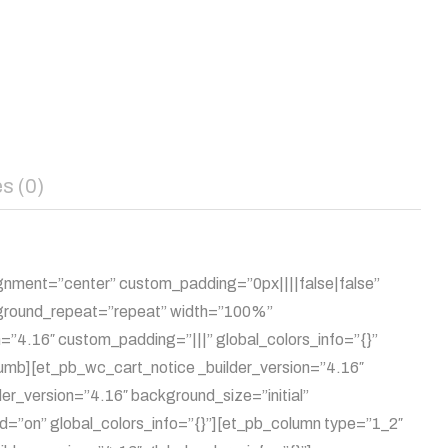
s (0)
gnment=”center” custom_padding=”0px||||false|false”
ackground_repeat=”repeat” width=”100%”
=”4.16″ custom_padding=”|||” global_colors_info=”{}”
umb][et_pb_wc_cart_notice _builder_version=”4.16″
er_version=”4.16″ background_size=”initial”
=”on” global_colors_info=”{}”][et_pb_column type=”1_2″