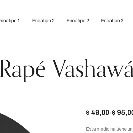
neatipo 1
Eneatipo 2
Eneatipo 2
Eneatipo 3
Rapé Vashaw
$
49,00
-
$
95,0
Rango
Esta medicina tiene un 
de