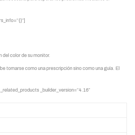
s_info=”{}”]
 del color de su monitor.
debe tomarse como una prescripción sino como una guía. El
_related_products _builder_version=”4.16″