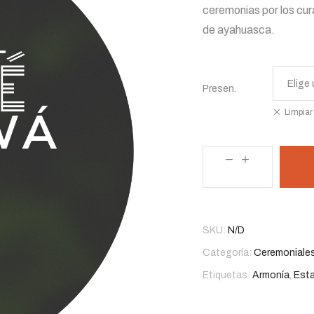
ceremonias por los cu
precios:
de ayahuasca.
desde
$ 49,00
Presen.
hasta
Limpiar
$ 95,00
Rapé
Vashawá
cantidad
SKU:
N/D
Categoría:
Ceremoniale
Etiquetas:
Armonía
,
Est