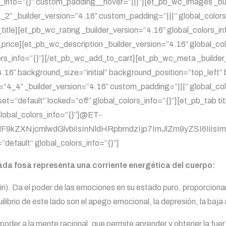
s_info=”{}” custom_padding__hover=”|||”][et_pb_wc_images _buil
″ _builder_version=”4.16″ custom_padding=”|||” global_colors
_title][et_pb_wc_rating _builder_version=”4.16″ global_colors_
_price][et_pb_wc_description _builder_version=”4.16″ global_co
ors_info=”{}”][/et_pb_wc_add_to_cart][et_pb_wc_meta _builder
4.16″ background_size=”initial” background_position=”top_lef
e=”4_4″ _builder_version=”4.16″ custom_padding=”|||” global_co
t=”default” locked=”off” global_colors_info=”{}”][et_pb_tab tit
lobal_colors_info=”{}”]@ET-
kZXNjcmlwdGlvbiIsInNldHRpbmdzIjp7ImJlZm9yZSI6IiIsImFmd
”default” global_colors_info=”{}”]
ada fosa representa una corriente energética del cuerpo:
 yin). Da el poder de las emociones en su estado puro, proporci
ilibrio de este lado son el apego emocional, la depresión, la baja
ía poder a la mente racional, que permite aprender y obtener la fu