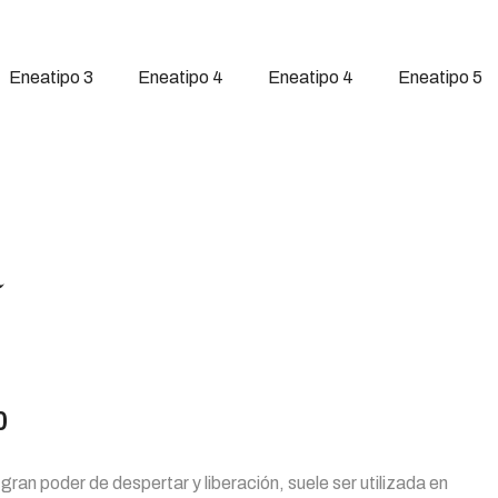
Eneatipo 3
Eneatipo 4
Eneatipo 4
Eneatipo 5
á
0
gran poder de despertar y liberación, suele ser utilizada en