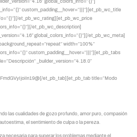
der_version=”4.16″ global_colors_info=”{}”]
_info=”{}” custom_padding__hover=”|||”][et_pb_wc_title
info=”{}”][/et_pb_wc_rating][et_pb_wc_price
lors_info=”{}”][/et_pb_wc_description]
_version=”4.16″ global_colors_info=”{}”][/et_pb_wc_meta]
t” background_repeat=”repeat” width=”100%”
lors_info=”{}” custom_padding__hover=”|||”][et_pb_tabs
le=”Descripción” _builder_version=”4.18.0″
GVyIjoiIn19@[/et_pb_tab][et_pb_tab title=”Modo
onando las cualidades de gozo profundo, amor puro, compasión
 autoestima, el sentimiento de culpa o la pereza.
erza necesaria para superar los problemas mediante el