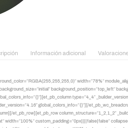
ripción
Información adicional
Valoracione
ackground_color=”RGBA(255,255,255,0)” width=”78%” module_ali
″ background_size=”initial” background_position=”top_left” b
bal_colors_info=”{}”][et_pb_column type=”4_4″ _builder_version
r_version=”4.16″ global_colors_info=”{}”][/et_pb_wc_breadcr
lumn][/et_pb_row][et_pb_row column_structure=”1_2,1_2″ _build
” width=”100%” custom_padding=”0px||||false|false” collapsed